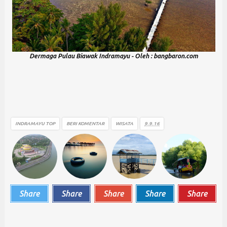
Dermaga Pulau Biawak Indramayu - Oleh : bangbaron.com
cewek indramayu, berita indramayu, sejarah indramayu, tarling indramayu, indramayu citer,
indramayu community, wisata indramayu, indramayu airport, kabupaten indramayu, kota indramayu,
foto indramayu, kuliner indramayu, mangga indramayu
INDRAMAYU TOP
BERI KOMENTAR
WISATA
9.9.16
Share
Share
Share
Share
Share