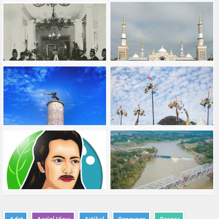
Adat
Aerial View
Artikel
Bangunan
Banner