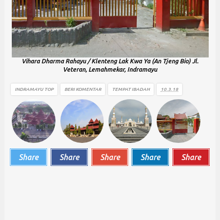
Vihara Dharma Rahayu / Klenteng Lak Kwa Ya (An Tjeng Bio) Jl.
Veteran, Lemahmekar, Indramayu
INDRAMAYU TOP
BERI KOMENTAR
TEMPAT IBADAH
10.3.18
Share
Share
Share
Share
Share