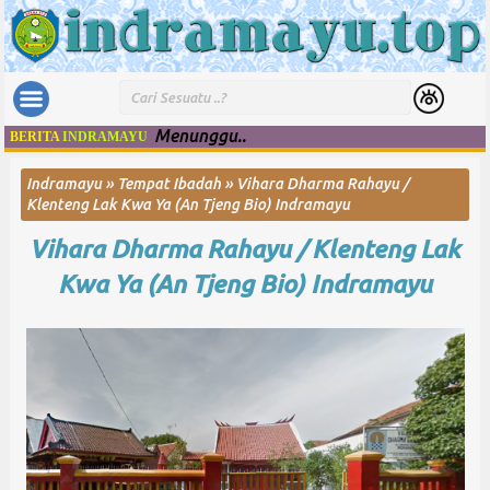
Menunggu..
BERITA
INDRAMAYU
Indramayu
»
Tempat Ibadah
»
Vihara Dharma Rahayu /
Klenteng Lak Kwa Ya (An Tjeng Bio) Indramayu
Vihara Dharma Rahayu / Klenteng Lak
Kwa Ya (An Tjeng Bio) Indramayu