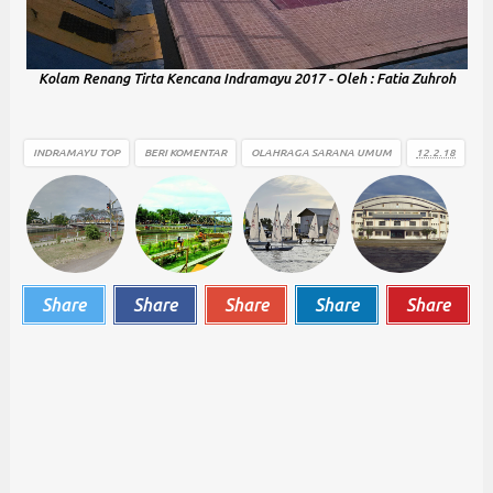
Kolam Renang Tirta Kencana Indramayu 2017 - Oleh : Fatia Zuhroh
INDRAMAYU TOP
BERI KOMENTAR
OLAHRAGA
SARANA UMUM
12.2.18
Share
Share
Share
Share
Share