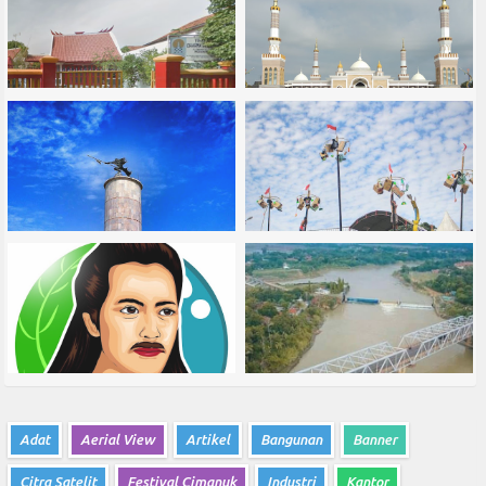
Adat
Aerial View
Artikel
Bangunan
Banner
Citra Satelit
Festival Cimanuk
Industri
Kantor