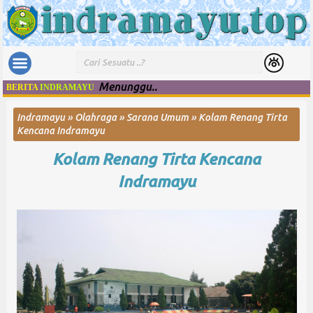
Menunggu..
BERITA
INDRAMAYU
Indramayu
»
Olahraga
»
Sarana Umum
»
Kolam Renang Tirta
Kencana Indramayu
Kolam Renang Tirta Kencana
Indramayu